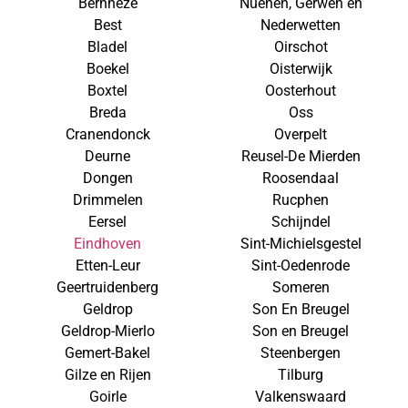
Bernheze
Nuenen, Gerwen en
Best
Nederwetten
Bladel
Oirschot
Boekel
Oisterwijk
Boxtel
Oosterhout
Breda
Oss
Cranendonck
Overpelt
Deurne
Reusel-De Mierden
Dongen
Roosendaal
Drimmelen
Rucphen
Eersel
Schijndel
Eindhoven
Sint-Michielsgestel
Etten-Leur
Sint-Oedenrode
Geertruidenberg
Someren
Geldrop
Son En Breugel
Geldrop-Mierlo
Son en Breugel
Gemert-Bakel
Steenbergen
Gilze en Rijen
Tilburg
Goirle
Valkenswaard